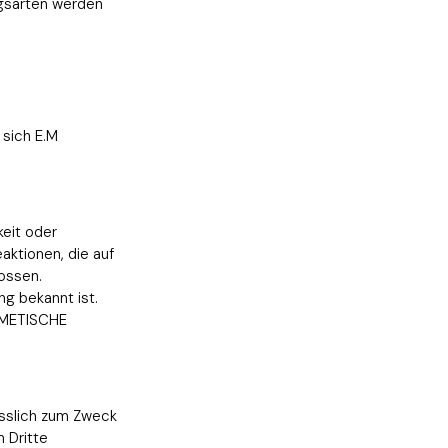
ngsarten werden
 sich E.M
keit oder
aktionen, die auf
ossen.
ng bekannt ist.
OSMETISCHE
sslich zum Zweck
 Dritte