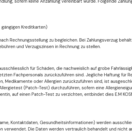
andlung, sofern keine Anzahlung vereinbart wurde. Folgende Zahlu
e gängigen Kreditkarten)
nach Rechnungsstellung zu begleichen. Bei Zahlungsverzug behält
ühren und Verzugszinsen in Rechnung zu stellen.
schliesslich für Schäden, die nachweislich auf grobe Fahrlässig
tzten Fachpersonals zurückzuführen sind. Jegliche Haftung für Re
, Medikamente oder Allergien zurückzuführen sind, ist ausgeschl
n Allergietest (Patch-Test) durchzuführen, sofern eine Allergieneigu
entin, auf einen Patch-Test zu verzichten, entbindet dies E.M K
ame, Kontaktdaten, Gesundheitsinformationen) werden ausschlie
 verwendet. Die Daten werden vertraulich behandelt und nicht an