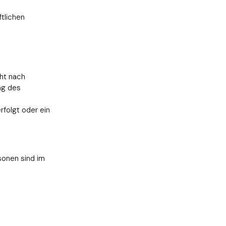
tlichen
ht nach
ng des
folgt oder ein
rsonen sind im