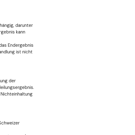
hängig, darunter
rgebnis kann
 das Endergebnis
andlung ist nicht
tung der
Heilungsergebnis.
 Nichteinhaltung
 Schweizer