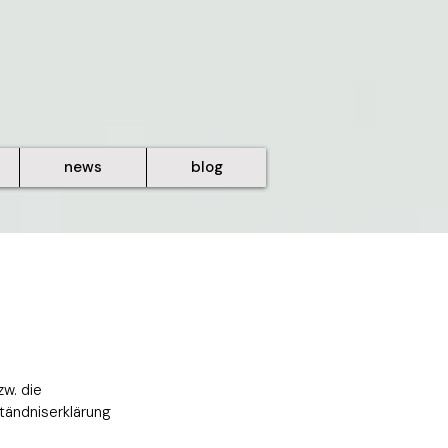
news
blog
w. die
tändniserklärung