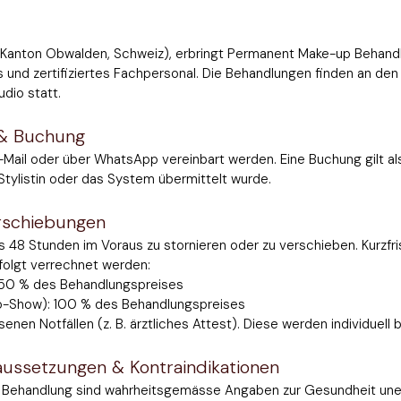
Kanton Obwalden, Schweiz), erbringt Permanent Make-up Behand
tes und zertifiziertes Fachpersonal. Die Behandlungen finden an de
dio statt.
 & Buchung
-Mail oder über WhatsApp vereinbart werden. Eine Buchung gilt als
Stylistin oder das System übermittelt wurde.
rschiebungen
s 48 Stunden im Voraus zu stornieren oder zu verschieben. Kurzfr
folgt verrechnet werden:
 50 % des Behandlungspreises
o-Show): 100 % des Behandlungspreises
n Notfällen (z. B. ärztliches Attest). Diese werden individuell be
aussetzungen & Kontraindikationen
r Behandlung sind wahrheitsgemässe Angaben zur Gesundheit uner