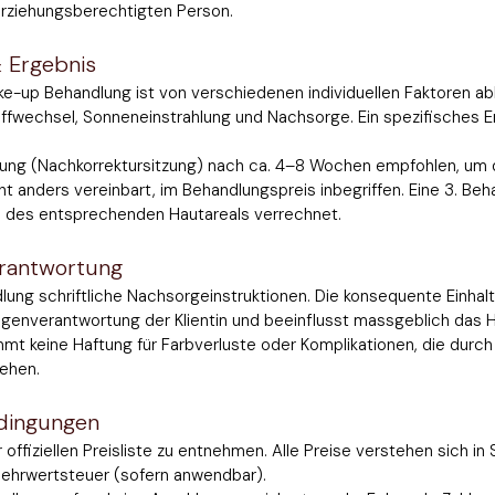
rziehungsberechtigten Person.
 Ergebnis
e-up Behandlung ist von verschiedenen individuellen Faktoren ab
offwechsel, Sonneneinstrahlung und Nachsorge. Ein spezifisches E
Sitzung (Nachkorrektursitzung) nach ca. 4–8 Wochen empfohlen, um
cht anders vereinbart, im Behandlungspreis inbegriffen. Eine 3. Beh
d des entsprechenden Hautareals verrechnet.
rantwortung
dlung schriftliche Nachsorgeinstruktionen. Die konsequente Einhal
igenverantwortung der Klientin und beeinflusst massgeblich das 
 keine Haftung für Farbverluste oder Komplikationen, die durch
ehen.
dingungen
r offiziellen Preisliste zu entnehmen. Alle Preise verstehen sich in
 Mehrwertsteuer (sofern anwendbar).