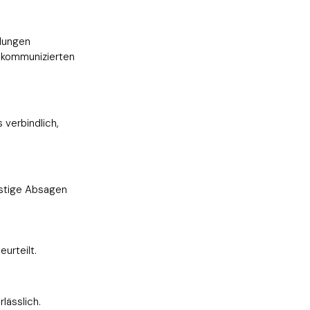
lungen
n kommunizierten
 verbindlich,
istige Absagen
urteilt.
lässlich.