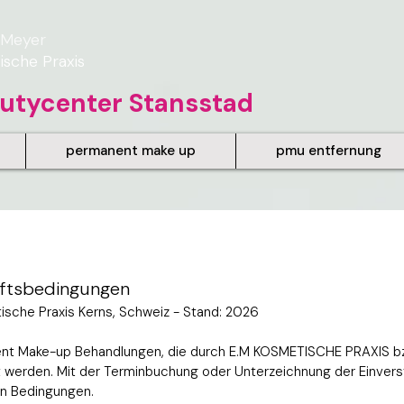
 Meyer
sche Praxis
autycenter Stansstad
permanent make up
pmu entfernung
äftsbedingungen
ische Praxis
Kerns, Schweiz - Stand: 2026
nent Make-up Behandlungen, die durch E.M KOSMETISCHE PRAXIS bz
t werden. Mit der Terminbuchung oder Unterzeichnung der Einvers
en Bedingungen.