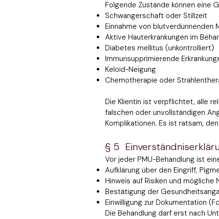
Folgende Zustände können eine Ge
Schwangerschaft oder Stillzeit
Einnahme von blutverdünnenden M
Aktive Hauterkrankungen im Behan
Diabetes mellitus (unkontrolliert)
Immunsupprimierende Erkrankung
Keloid-Neigung
Chemotherapie oder Strahlenthera
Die Klientin ist verpflichtet, all
falschen oder unvollständigen An
Komplikationen. Es ist ratsam, de
§ 5 Einverständniserklär
Vor jeder PMU-Behandlung ist eine 
Aufklärung über den Eingriff, Pig
Hinweis auf Risiken und mögliche
Bestätigung der Gesundheitsang
Einwilligung zur Dokumentation (
Die Behandlung darf erst nach Un